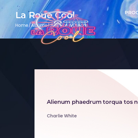
La Roue Cool
PRO
Home
Albums
Just Like A Dream
Alienum phaedrum torqua tos nec 
Charlie White