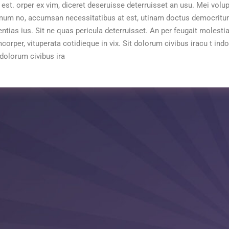
a est. orper ex vim, diceret deseruisse deterruisset an usu. Mei volu
um no, accumsan necessitatibus at est, utinam doctus democritum
ias ius. Sit ne quas pericula deterruisset. An per feugait molestia
corper, vituperata cotidieque in vix. Sit dolorum civibus iracu t ind
 dolorum civibus ira