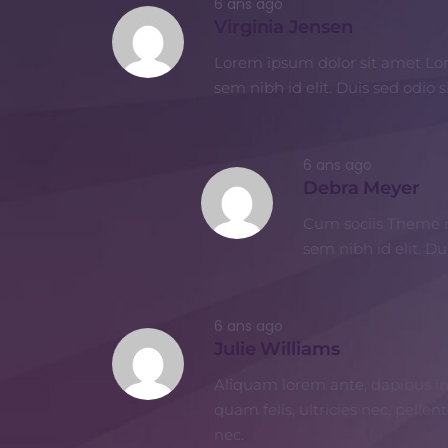
6 ans ago
Virginia Jensen
Lorem ipsum dolor sit amet Lore
sem nibh id elit. Duis sed odio
6 ans ago
Debra Meyer
Cum sociis Theme na
sem nibh id elit. D
6 ans ago
Julie Williams
Aliquam lorem ante, dapibus in, 
quam felis, ultricies nec, pelle
nec.