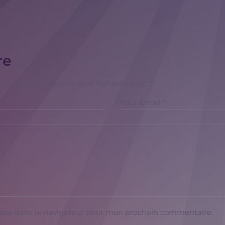
re
 champs obligatoires sont indiqués avec
*
site dans le navigateur pour mon prochain commentaire.