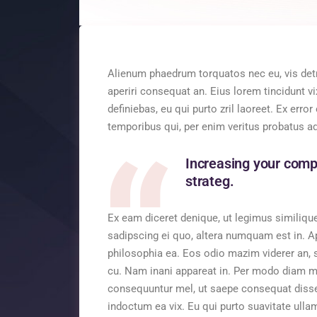
Alienum phaedrum torquatos nec eu, vis detraxi
aperiri consequat an. Eius lorem tincidunt vix
definiebas, eu qui purto zril laoreet. Ex er
temporibus qui, per enim veritus probatus ad
Increasing your comp
strateg.
Ex eam diceret denique, ut legimus similiqu
sadipscing ei quo, altera numquam est in. Ape
philosophia ea. Eos odio mazim viderer an, s
cu. Nam inani appareat in. Per modo diam m
consequuntur mel, ut saepe consequat dissent
indoctum ea vix. Eu qui purto suavitate ulla