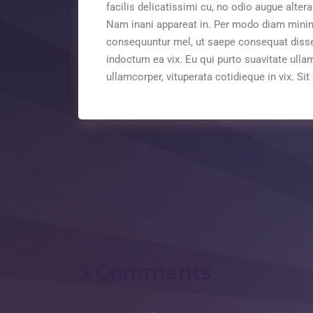
facilis delicatissimi cu, no odio augue alter
Nam inani appareat in. Per modo diam minim
consequuntur mel, ut saepe consequat dissent
indoctum ea vix. Eu qui purto suavitate ullam
ullamcorper, vituperata cotidieque in vix. Sit
3 Comments