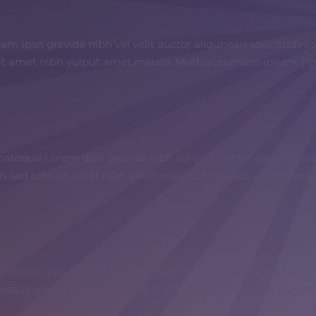
m Ipsn gravida nibh vel velit auctor aliqunean sollicitudin
 sit amet nibh vulput amet mauris. Morbiaccumsan ipsum. Phas
toque Lorem Ipsn gravida nibh vel velit auctor aliqunean so
uis sed odio sit amet nibh amet mauris. Morbiacc veli quisq
viverra quis, feugiat a, tellus. Nam quam nunc, blandit vel, lu
ntesque eu, pretium quis, sem. Nulla consequat massa quis eni