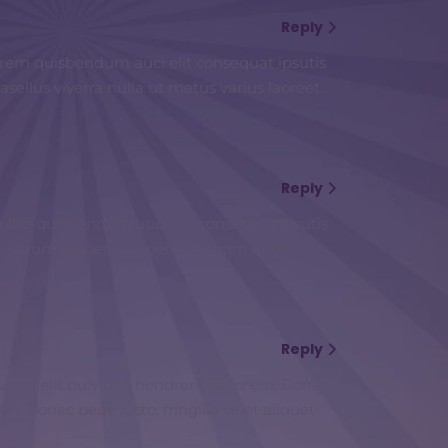
Reply
lorem quisbendum auci elit consequat ipsutis
ellus viverra nulla ut metus varius laoreet.
Reply
llici quisbendum auci elit consequat ipsutis
ue rutrum. Aenean imperdiet etiam lorem.
Reply
ctus elit pulvinar, hendrerit id, lorem. Donec
m. Donec pede justo, fringilla velet aliquet