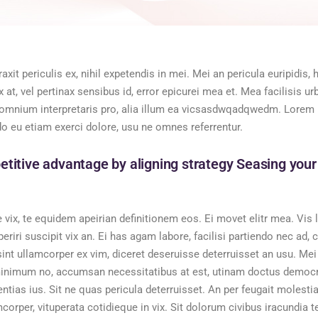
t periculis ex, nihil expetendis in mei. Mei an pericula euripidis, hi
 at, vel pertinax sensibus id, error epicurei mea et. Mea facilisis ur
ror omnium interpretaris pro, alia illum ea vicsasdwqadqwedm. Lorem i
o eu etiam exerci dolore, usu ne omnes referrentur.
etitive advantage by aligning strategy Seasing your
e vix, te equidem apeirian definitionem eos. Ei movet elitr mea. Vi
riri suscipit vix an. Ei has agam labore, facilisi partiendo nec ad, 
int ullamcorper ex vim, diceret deseruisse deterruisset an usu. Mei
inimum no, accumsan necessitatibus at est, utinam doctus democr
ias ius. Sit ne quas pericula deterruisset. An per feugait molestia
mcorper, vituperata cotidieque in vix. Sit dolorum civibus iracundia