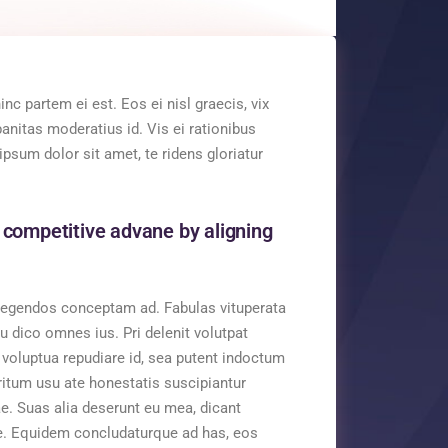
nc partem ei est. Eos ei nisl graecis, vix
banitas moderatius id. Vis ei rationibus
psum dolor sit amet, te ridens gloriatur
 competitive advane by aligning
s legendos conceptam ad. Fabulas vituperata
cu dico omnes ius. Pri delenit volutpat
 voluptua repudiare id, sea putent indoctum
itum usu ate honestatis suscipiantur
e. Suas alia deserunt eu mea, dicant
 te. Equidem concludaturque ad has, eos