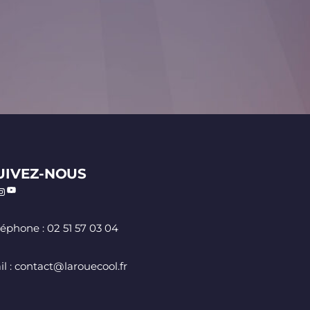
UIVEZ-NOUS
léphone : 02 51 57 03 04
il : contact@larouecool.fr