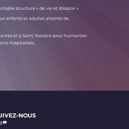
itable structure « de vie et d’espoir »
.
x enfants et adultes atteints de
antes et à Saint-Nazaire pour humaniser
ents hospitalisés
.
UIVEZ-NOUS