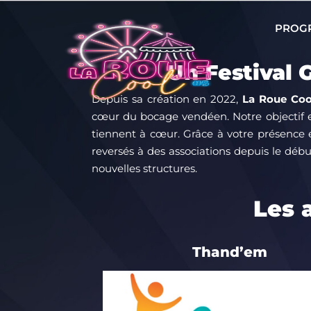
PROG
Un Festival G
Depuis sa création en 2022,
La Roue Coo
cœur du bocage vendéen
.
Notre objectif 
tiennent à cœur
.
Grâce à votre présence 
reversés à des associations depuis le débu
nouvelles structures
.
Les 
Thand’em