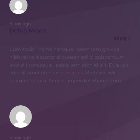
6 ans ago
Debra Meyer
Reply
Cum sociis Theme natoque Lorem Ipsn gravida
nibh vel velit auctor aliqunean sollici quisbendum
auci elit consequat ipsutis sem nibh id elit. Duis sed
odio sit amet nibh amet mauris. Morbiacc veli
quisque rutrum. Aenean imperdiet etiam lorem.
6 ans ago