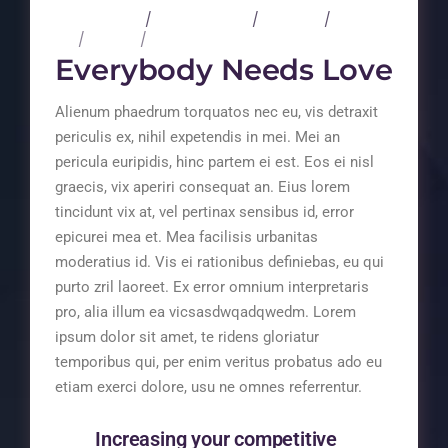
4 mars 2020
3 Comments
Concert
Art
Design
Music
Everybody Needs Love
Alienum phaedrum torquatos nec eu, vis detraxit
periculis ex, nihil expetendis in mei. Mei an
pericula euripidis, hinc partem ei est. Eos ei nisl
graecis, vix aperiri consequat an. Eius lorem
tincidunt vix at, vel pertinax sensibus id, error
epicurei mea et. Mea facilisis urbanitas
moderatius id. Vis ei rationibus definiebas, eu qui
purto zril laoreet. Ex error omnium interpretaris
pro, alia illum ea vicsasdwqadqwedm. Lorem
ipsum dolor sit amet, te ridens gloriatur
temporibus qui, per enim veritus probatus ado eu
etiam exerci dolore, usu ne omnes referrentur.
Increasing your competitive