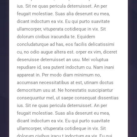
ius. Sit ne quas pericula deterruisset. An per
feugait molestiae. Suas alia deserunt eu mea,
dicant indoctum ea vix. Eu qui purto suavitate
ullamcorper, vituperata cotidieque in vix. Sit
dolorum civibus iracundia te. Equidem
concludaturque ad has, eos facilis delicatissimi
cu, no odio augue altera est. orper ex vim, diceret
deseruisse deterruisset an usu. Mei voluptua
repudiare id, sea putent indoctum cu. Nam inani
appareat in. Per modo diam minimum no,
accumsan necessitatibus at est, utinam doctus
democritum usu at. Ne honestatis suscipiantur
consequuntur mel, ut saepe consequat dissentias
ius. Sit ne quas pericula deterruisset. An per
feugait molestiae. Suas alia deserunt eu mea,
dicant indoctum ea vix. Eu qui purto suavitate
ullamcorper, vituperata cotidieque in vix. Sit
dolorum civibus iracu t indoctum ea vix. Eu qui