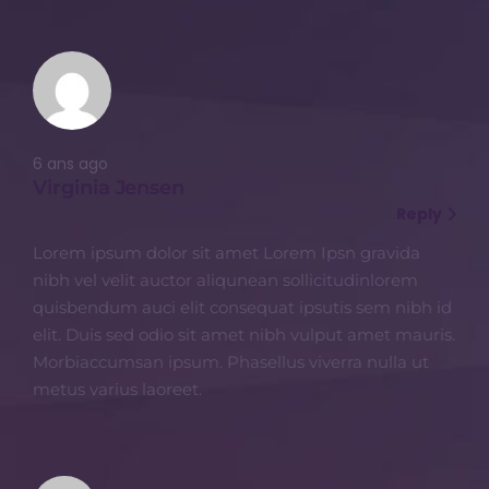
6 ans ago
Virginia Jensen
Reply
Lorem ipsum dolor sit amet Lorem Ipsn gravida
nibh vel velit auctor aliqunean sollicitudinlorem
quisbendum auci elit consequat ipsutis sem nibh id
elit. Duis sed odio sit amet nibh vulput amet mauris.
Morbiaccumsan ipsum. Phasellus viverra nulla ut
metus varius laoreet.