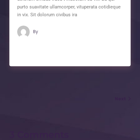
purto suavitate ullamcorper, vituperata cotidieque
in vix. Sit dolorum civibus ira
By
Maindron Production
Next
3 Comments