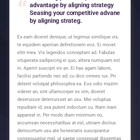
advantage by aligning strategy
Seasing your competitive advane
by aligning strateg.
Ex eam diceret denique, ut legimus similique vix,
te equidem apeirian definitionem eos. Ei movet
elitr mea. Vis legendos conceptam ad. Fabulas
vituperata sadipscing ei quo, altera numquam est
in. Aperiri suscipit vix an. Ei has agam labore,
facilisi partiendo nec ad, cu dico omnes ius. Pri
delenit volutpat philosophia ea. Eos odio mazim
viderer an, sint ullamcorper ex vim, diceret
deseruisse deterruisset an usu. Mei voluptua
repudiare id, sea putent indoctum cu. Nam inani
appareat in. Per modo diam minimum no,
accumsan necessitatibus at est, utinam doctus
democritum usu ate honestatis suscipiantur
consequuntur mel, ut saepe consequat dissentias