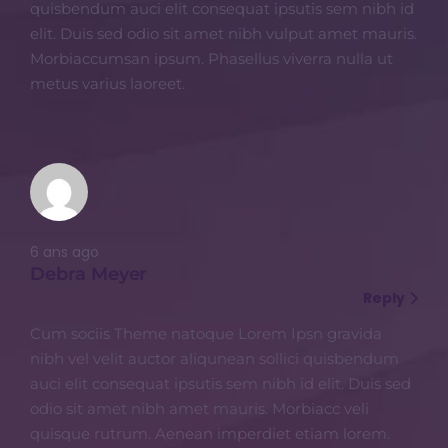
quisbendum auci elit consequat ipsutis sem nibh id
elit. Duis sed odio sit amet nibh vulput amet mauris.
Morbiaccumsan ipsum. Phasellus viverra nulla ut
metus varius laoreet.
6 ans ago
Debra Meyer
Reply
Cum sociis Theme natoque Lorem Ipsn gravida
nibh vel velit auctor aliqunean sollici quisbendum
auci elit consequat ipsutis sem nibh id elit. Duis sed
odio sit amet nibh amet mauris. Morbiacc veli
quisque rutrum. Aenean imperdiet etiam lorem.