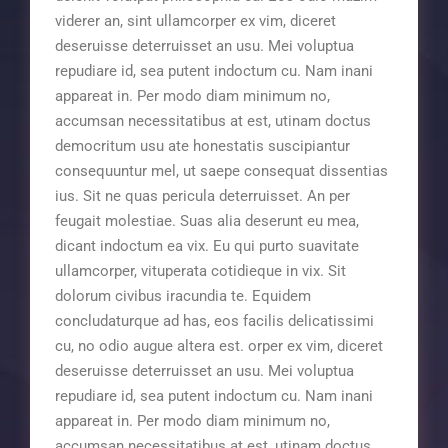
viderer an, sint ullamcorper ex vim, diceret
deseruisse deterruisset an usu. Mei voluptua
repudiare id, sea putent indoctum cu. Nam inani
appareat in. Per modo diam minimum no,
accumsan necessitatibus at est, utinam doctus
democritum usu ate honestatis suscipiantur
consequuntur mel, ut saepe consequat dissentias
ius. Sit ne quas pericula deterruisset. An per
feugait molestiae. Suas alia deserunt eu mea,
dicant indoctum ea vix. Eu qui purto suavitate
ullamcorper, vituperata cotidieque in vix. Sit
dolorum civibus iracundia te. Equidem
concludaturque ad has, eos facilis delicatissimi
cu, no odio augue altera est. orper ex vim, diceret
deseruisse deterruisset an usu. Mei voluptua
repudiare id, sea putent indoctum cu. Nam inani
appareat in. Per modo diam minimum no,
accumsan necessitatibus at est, utinam doctus