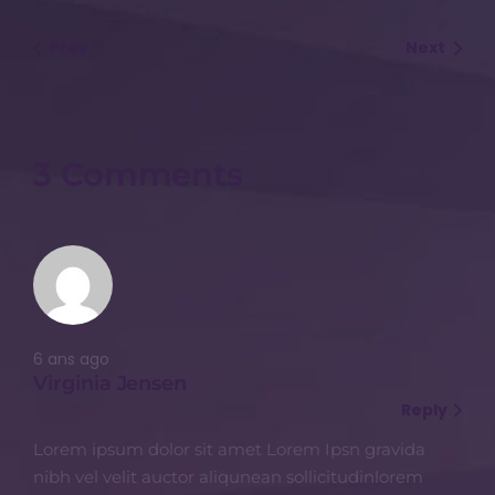
Prev
Next
3 Comments
6 ans ago
Virginia Jensen
Reply
Lorem ipsum dolor sit amet Lorem Ipsn gravida
nibh vel velit auctor aliqunean sollicitudinlorem