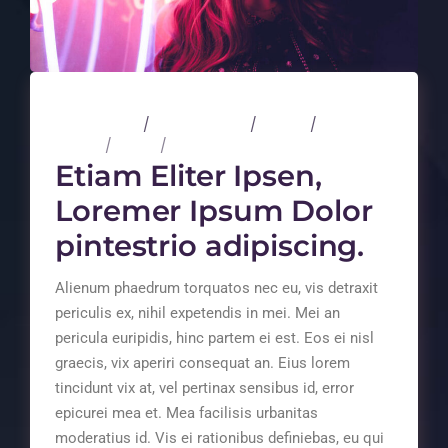
3 mars 2020
3 Comments
Events
Design
Music
Photography
Etiam Eliter Ipsen,
Loremer Ipsum Dolor
pintestrio adipiscing.
Alienum phaedrum torquatos nec eu, vis detraxit
periculis ex, nihil expetendis in mei. Mei an
pericula euripidis, hinc partem ei est. Eos ei nisl
graecis, vix aperiri consequat an. Eius lorem
tincidunt vix at, vel pertinax sensibus id, error
epicurei mea et. Mea facilisis urbanitas
moderatius id. Vis ei rationibus definiebas, eu qui