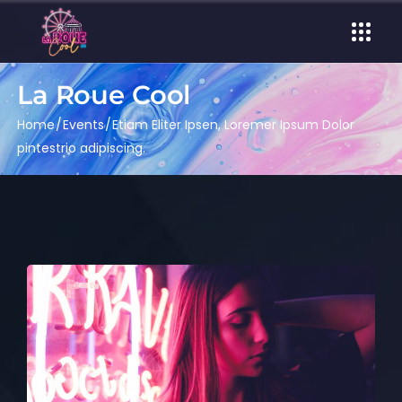
La Roue Cool
Home
Events
Etiam Eliter Ipsen, Loremer Ipsum Dolor
pintestrio adipiscing.