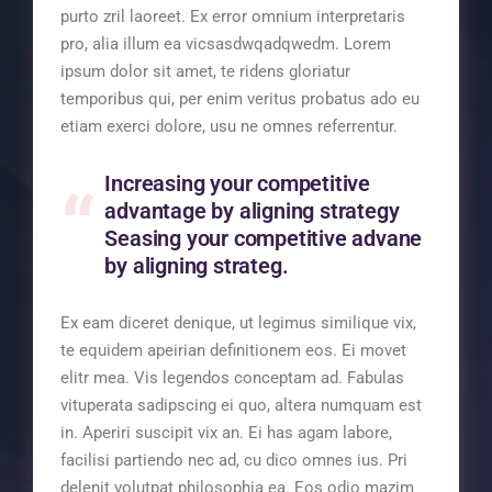
purto zril laoreet. Ex error omnium interpretaris
pro, alia illum ea vicsasdwqadqwedm. Lorem
ipsum dolor sit amet, te ridens gloriatur
temporibus qui, per enim veritus probatus ado eu
etiam exerci dolore, usu ne omnes referrentur.
Increasing your competitive
advantage by aligning strategy
Seasing your competitive advane
by aligning strateg.
Ex eam diceret denique, ut legimus similique vix,
te equidem apeirian definitionem eos. Ei movet
elitr mea. Vis legendos conceptam ad. Fabulas
vituperata sadipscing ei quo, altera numquam est
in. Aperiri suscipit vix an. Ei has agam labore,
facilisi partiendo nec ad, cu dico omnes ius. Pri
delenit volutpat philosophia ea. Eos odio mazim