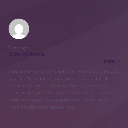
6 ans ago
Julie Williams
Reply
Aliquam lorem ante, dapibus in, viverra quis, feugiat
a, tellus. Nam quam nunc, blandit vel, luctus elit
pulvinar, hendrerit id, lorem. Donec quam felis,
ultricies nec, pellentesque eu, pretium quis, sem.
Nulla consequat massa quis enim. Donec pede
justo, fringilla velet aliquet nec.