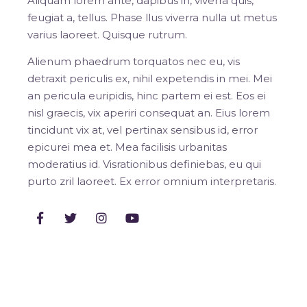
Aliquam lorem ante, dapibus in, viverra quis,
feugiat a, tellus. Phase llus viverra nulla ut metus
varius laoreet. Quisque rutrum.
Alienum phaedrum torquatos nec eu, vis
detraxit periculis ex, nihil expetendis in mei. Mei
an pericula euripidis, hinc partem ei est. Eos ei
nisl graecis, vix aperiri consequat an. Eius lorem
tincidunt vix at, vel pertinax sensibus id, error
epicurei mea et. Mea facilisis urbanitas
moderatius id. Visrationibus definiebas, eu qui
purto zril laoreet. Ex error omnium interpretaris.