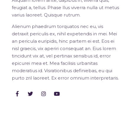
Aliquam lorem ante, dapibus in, viverra quis,
feugiat a, tellus. Phase llus viverra nulla ut metus
varius laoreet. Quisque rutrum.
Alienum phaedrum torquatos nec eu, vis
detraxit periculis ex, nihil expetendis in mei. Mei
an pericula euripidis, hinc partem ei est. Eos ei
nisl graecis, vix aperiri consequat an. Eius lorem
tincidunt vix at, vel pertinax sensibus id, error
epicurei mea et. Mea facilisis urbanitas
moderatius id. Visrationibus definiebas, eu qui
purto zril laoreet. Ex error omnium interpretaris.