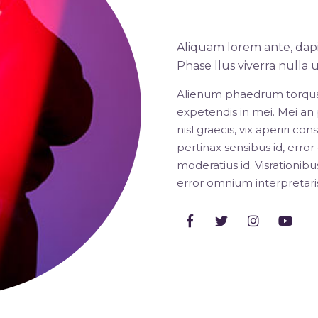
Purple 
Aliquam lorem ante, dapibu
Phase llus viverra nulla
Alienum phaedrum torquatos
expetendis in mei. Mei an p
nisl graecis, vix aperiri co
pertinax sensibus id, error
moderatius id. Visrationibus
error omnium interpretari