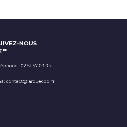
UIVEZ-NOUS
YouTube
cebook
Instagram
léphone : 02 51 57 03 04
il : contact@larouecool.fr