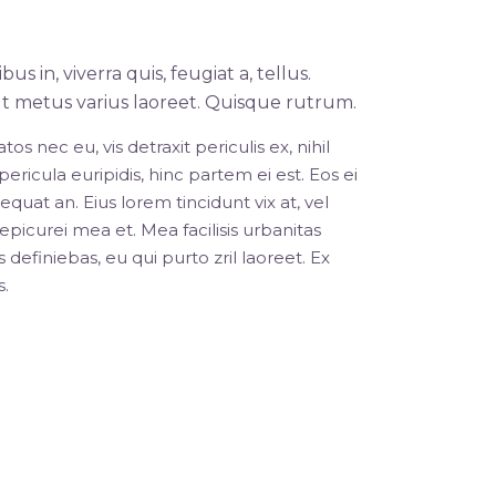
Rou
s in, viverra quis, feugiat a, tellus.
 ut metus varius laoreet. Quisque rutrum.
 nec eu, vis detraxit periculis ex, nihil
ericula euripidis, hinc partem ei est. Eos ei
nsequat an. Eius lorem tincidunt vix at, vel
 epicurei mea et. Mea facilisis urbanitas
 definiebas, eu qui purto zril laoreet. Ex
s.