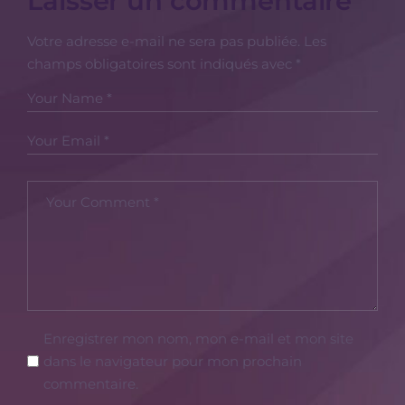
Laisser un commentaire
Votre adresse e-mail ne sera pas publiée.
Les
champs obligatoires sont indiqués avec
*
Enregistrer mon nom, mon e-mail et mon site
dans le navigateur pour mon prochain
commentaire.