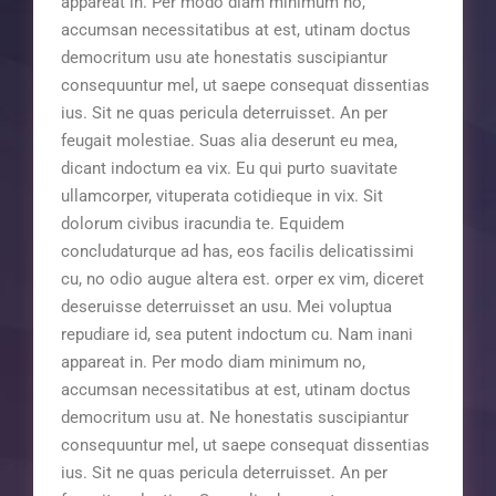
appareat in. Per modo diam minimum no,
accumsan necessitatibus at est, utinam doctus
democritum usu ate honestatis suscipiantur
consequuntur mel, ut saepe consequat dissentias
ius. Sit ne quas pericula deterruisset. An per
feugait molestiae. Suas alia deserunt eu mea,
dicant indoctum ea vix. Eu qui purto suavitate
ullamcorper, vituperata cotidieque in vix. Sit
dolorum civibus iracundia te. Equidem
concludaturque ad has, eos facilis delicatissimi
cu, no odio augue altera est. orper ex vim, diceret
deseruisse deterruisset an usu. Mei voluptua
repudiare id, sea putent indoctum cu. Nam inani
appareat in. Per modo diam minimum no,
accumsan necessitatibus at est, utinam doctus
democritum usu at. Ne honestatis suscipiantur
consequuntur mel, ut saepe consequat dissentias
ius. Sit ne quas pericula deterruisset. An per