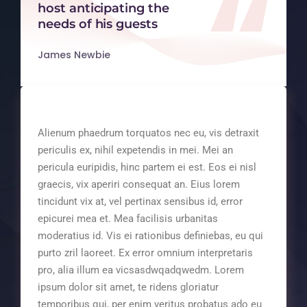
host anticipating the
needs of his guests
James Newbie
Alienum phaedrum torquatos nec eu, vis detraxit
periculis ex, nihil expetendis in mei. Mei an
pericula euripidis, hinc partem ei est. Eos ei nisl
graecis, vix aperiri consequat an. Eius lorem
tincidunt vix at, vel pertinax sensibus id, error
epicurei mea et. Mea facilisis urbanitas
moderatius id. Vis ei rationibus definiebas, eu qui
purto zril laoreet. Ex error omnium interpretaris
pro, alia illum ea vicsasdwqadqwedm. Lorem
ipsum dolor sit amet, te ridens gloriatur
temporibus qui, per enim veritus probatus ado eu